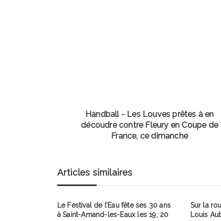
Handball
-
Les
Louves
prêtes
à
en
découdre
contre
Fleury
Handball - Les Louves prêtes à en
en
découdre contre Fleury en Coupe de
Coupe
France, ce dimanche
de
France,
ce
Articles similaires
dimanche
Le Festival de l’Eau fête ses 30 ans
Sur la ro
à Saint-Amand-les-Eaux les 19, 20
Louis Aub