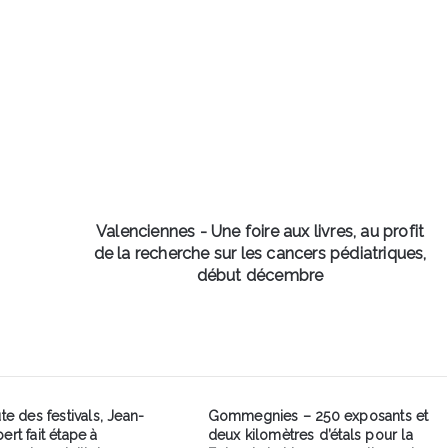
Valenciennes
-
Une
foire
aux
livres,
au
profit
de
la
Valenciennes - Une foire aux livres, au profit
recherche
de la recherche sur les cancers pédiatriques,
sur
début décembre
les
cancers
pédiatriques,
début
décembre
ute des festivals, Jean-
Gommegnies – 250 exposants et
ert fait étape à
deux kilomètres d’étals pour la