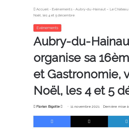
Accueil
-
Evénements
-
Aubry-du-Hainaut – Le Château o
Noël, les 4 et 5 décembre
Evénements
Aubry-du-Hainau
organise sa 16èm
et Gastronomie, 
Noël, les 4 et 5
Envoyer
Florian Bigotte
11 novembre 2021
Dernière mise à
un
Facebook
X
courriel