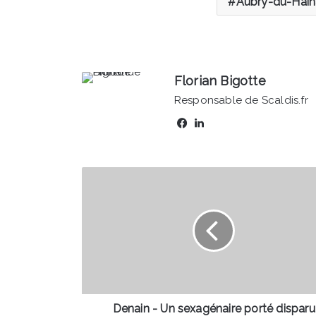
Aubry-du-Hain
Florian Bigotte
Responsable de Scaldis.fr
Facebook
Linkedin
Denain
-
Un
sexagénaire
porté
disparu
depuis
mercredi
Denain - Un sexagénaire porté disparu