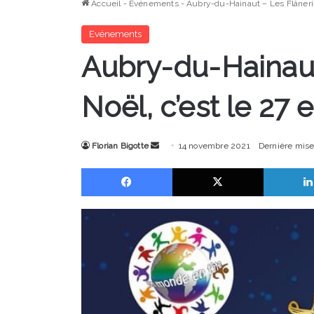
Accueil
-
Evénements
-
Aubry-du-Hainaut – Les Flânerie
Evénements
Aubry-du-Hainaut
Noël, c’est le 27
Envoyer
Florian Bigotte
14 novembre 2021
Dernière mise
un
Facebook
X
courriel