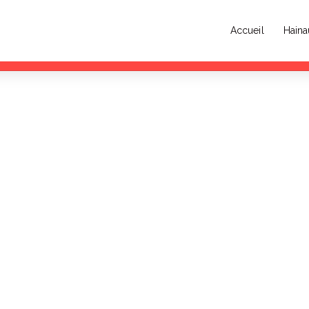
Accueil
Haina
usique 2026 : rendez-vous au Parc Zola de Denain ce vendredi