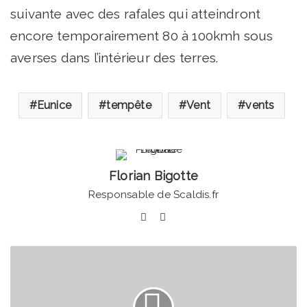
suivante avec des rafales qui atteindront
encore temporairement 80 à 100kmh sous
averses dans l’intérieur des terres.
Eunice
tempête
Vent
vents
Florian Bigotte
Responsable de Scaldis.fr
Facebook
Linkedin
Douchy-
les-
Mines
-