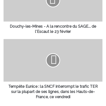
A
la
rencontre
du
SAGE...
de
Douchy-les-Mines - A la rencontre du SAGE... de
l'Escaut
l'Escaut le 23 février
le
23
Tempête
février
Eunice
:
la
SNCF
interrompt
le
trafic
TER
sur
Tempête Eunice : la SNCF interrompt le trafic TER
la
sur la plupart de ses lignes, dans les Hauts-de-
plupart
France, ce vendredi
de
ses