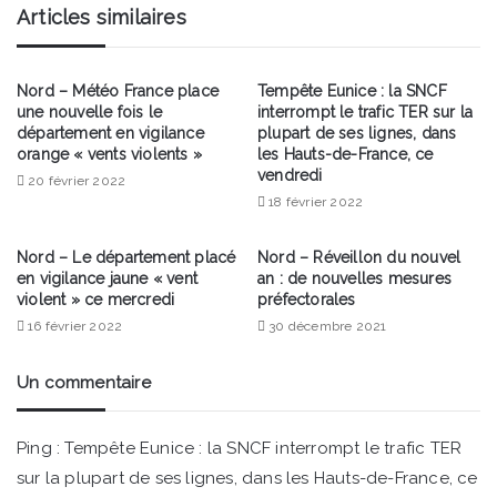
Articles similaires
lignes,
dans
les
Hauts-
Nord – Météo France place
Tempête Eunice : la SNCF
une nouvelle fois le
interrompt le trafic TER sur la
de-
département en vigilance
plupart de ses lignes, dans
France,
orange « vents violents »
les Hauts-de-France, ce
ce
vendredi
20 février 2022
vendredi
18 février 2022
Nord – Le département placé
Nord – Réveillon du nouvel
en vigilance jaune « vent
an : de nouvelles mesures
violent » ce mercredi
préfectorales
16 février 2022
30 décembre 2021
Un commentaire
Ping :
Tempête Eunice : la SNCF interrompt le trafic TER
sur la plupart de ses lignes, dans les Hauts-de-France, ce