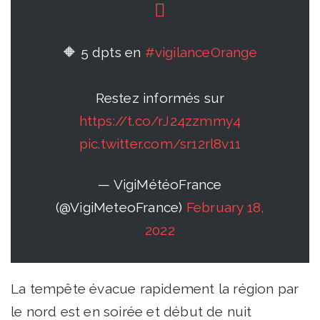
🔶 5 dpts en
#vigilanceOrange
Restez informés sur
https://t.co/rJ24zzmmy4
pic.twitter.com/sr12rl8v11
— VigiMétéoFrance
(@VigiMeteoFrance)
February 18,
2022
La tempête évacue rapidement la région par
le nord est en soirée et début de nuit