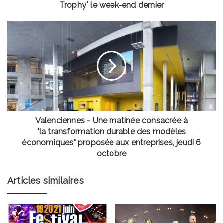
end
Trophy" le week-end dernier
dernier
Valenciennes
-
Une
matinée
consacrée
à
"la transformation
durable
des
modèles
Valenciennes - Une matinée consacrée à
économiques"
"la transformation durable des modèles
proposée
économiques" proposée aux entreprises, jeudi 6
aux
octobre
entreprises,
jeudi
Articles similaires
6
octobre