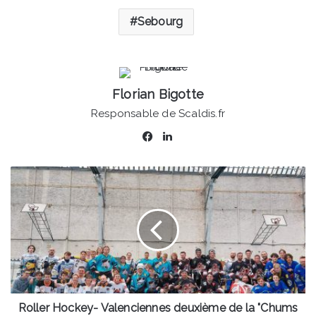
Sebourg
Florian Bigotte
Responsable de Scaldis.fr
Facebook
Linkedin
Roller
Hockey-
Valenciennes
deuxième
de
la
"Chums
Trophy"
le
week-
Roller Hockey- Valenciennes deuxième de la "Chums