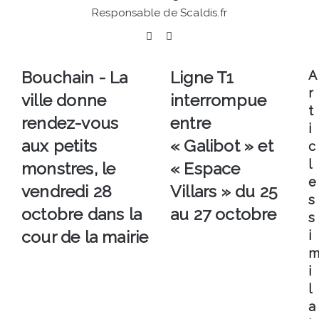
Responsable de Scaldis.fr
Facebook
Linkedin
Bouchain
Ligne
Bouchain - La
Ligne T1
A
-
T1
r
ville donne
interrompue
La
interrompue
t
ville
entre
rendez-vous
entre
i
donne
« Galibot »
aux petits
« Galibot » et
c
rendez-
et
vous
« Espace
l
monstres, le
« Espace
aux
Villars »
e
vendredi 28
Villars » du 25
petits
du
s
monstres,
25
octobre dans la
au 27 octobre
s
le
au
cour de la mairie
i
vendredi
27
28
octobre
octobre
i
dans la
l
cour
a
de