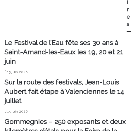
i
la
r
mairie
e
s
Le Festival de l’Eau fête ses 30 ans à
Saint-Amand-les-Eaux les 19, 20 et 21
juin
15 juin 2026
Sur la route des festivals, Jean-Louis
Aubert fait étape à Valenciennes le 14
juillet
15 juin 2026
Gommegnies – 250 exposants et deux
kilomètres d’étals pour la Foire de la