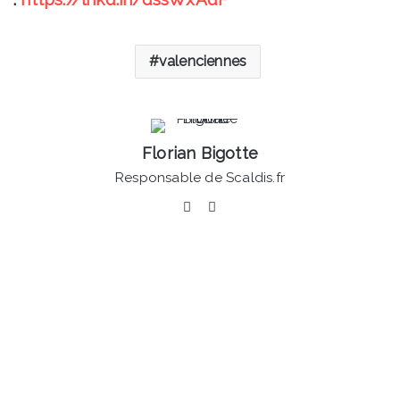
valenciennes
Florian Bigotte
Responsable de Scaldis.fr
Facebook
Linkedin
Valenciennes
-
Les
20
et
21
janvier,
la