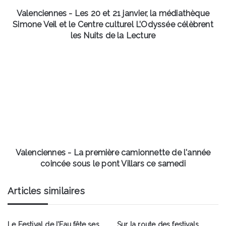
médiathèque
Simone
Valenciennes - Les 20 et 21 janvier, la médiathèque
Veil
Simone Veil et le Centre culturel L’Odyssée célèbrent
et
les Nuits de la Lecture
le
Centre
Valenciennes
culturel
-
L’Odyssée
La
célèbrent
première
les
camionnette
Nuits
de
de
l'année
la
coincée
Lecture
sous
le
Valenciennes - La première camionnette de l'année
pont
coincée sous le pont Villars ce samedi
Villars
ce
Articles similaires
samedi
Le Festival de l’Eau fête ses
Sur la route des festivals,