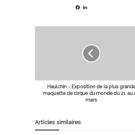
Facebook
Linkedin
Haulchin
-
Exposition
de
la
plus
grande
maquette
de
cirque
Haulchin - Exposition de la plus grand
du
maquette de cirque du monde du 21 au 
monde
mars
du
21
au
Articles similaires
24
mars