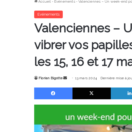
Accueil
-
Evénements
-
Valenciennes – Un week-end pour 
Evénements
Valenciennes – U
vibrer vos papille
les 15, 16 et 17 m
Envoyer
Florian Bigotte
13 mars 2024
Dernière mise à jo
un
Facebook
X
courriel