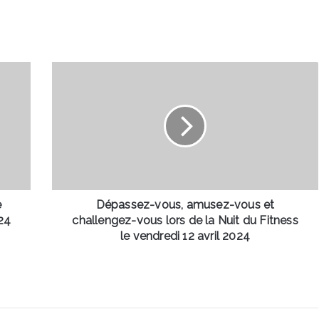
Dépassez-
vous,
amusez-
vous
et
challengez-
vous
lors
de
la
e
Dépassez-vous, amusez-vous et
Nuit
24
challengez-vous lors de la Nuit du Fitness
du
le vendredi 12 avril 2024
Fitness
le
vendredi
12
avril