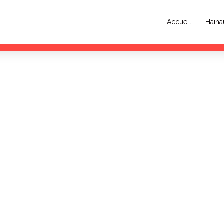
Accueil
Haina
 la Musique 2026 : rendez-vous au Parc Zola de Denain ce vendredi