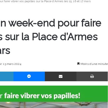
faire vibrer vos papilles sur la Place d’Armes les 15, 16 et 17 mars
n week-end pour faire
s sur la Place d’Armes
ars
ur: 13 mars 2024
Moins d’une minute
Linkedin
Messenger
Partager par email