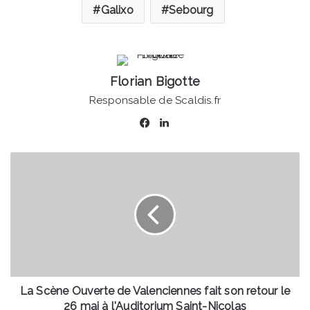
Galixo
Sebourg
Florian Bigotte
Responsable de Scaldis.fr
Facebook
Linkedin
La
Scène
Ouverte
de
Valenciennes
fait
son
retour
le
26
La Scène Ouverte de Valenciennes fait son retour le
mai
26 mai à l'Auditorium Saint-Nicolas