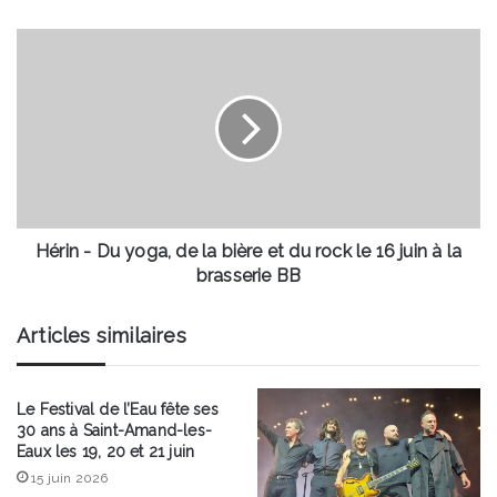
à
l'Auditorium
Hérin
Saint-
-
Nicolas
Du
yoga,
de
la
bière
et
du
rock
Hérin - Du yoga, de la bière et du rock le 16 juin à la
le
brasserie BB
16
juin
Articles similaires
à
la
brasserie
Le Festival de l’Eau fête ses
BB
30 ans à Saint-Amand-les-
Eaux les 19, 20 et 21 juin
15 juin 2026