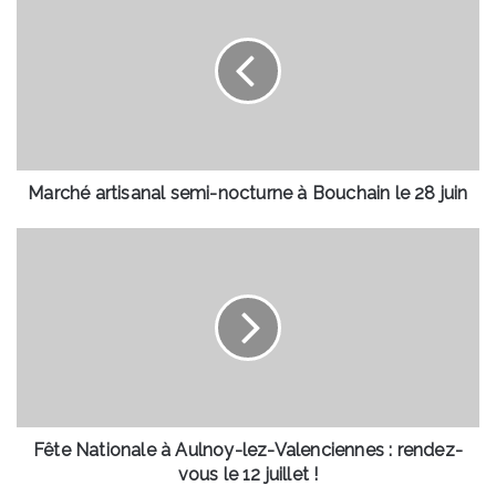
artisanal
semi-
nocturne
à
Bouchain
le
28
juin
Marché artisanal semi-nocturne à Bouchain le 28 juin
Fête
Nationale
à
Aulnoy-
lez-
Valenciennes
:
rendez-
vous
le
Fête Nationale à Aulnoy-lez-Valenciennes : rendez-
12
vous le 12 juillet !
juillet