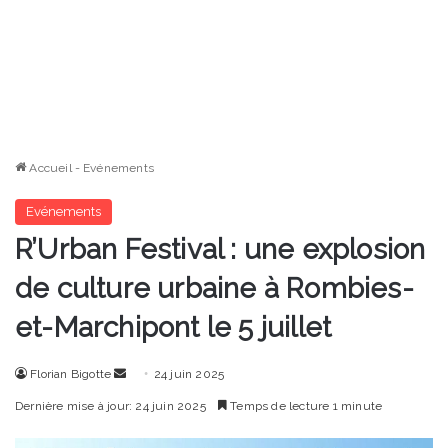
Accueil
-
Evénements
Evénements
R’Urban Festival : une explosion
de culture urbaine à Rombies-
et-Marchipont le 5 juillet
Envoyer
Florian Bigotte
24 juin 2025
un
Dernière mise à jour: 24 juin 2025
Temps de lecture 1 minute
courriel