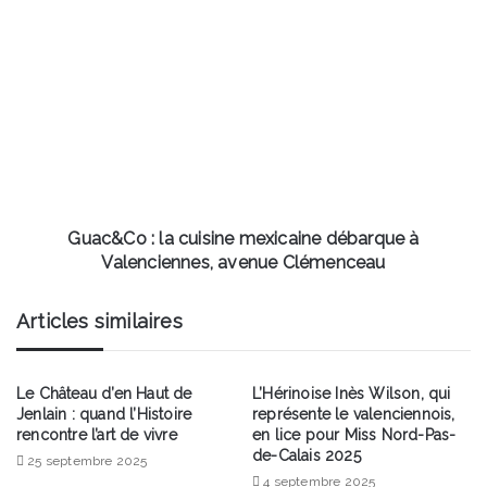
Guac&Co
:
la
cuisine
mexicaine
débarque
à
Valenciennes,
avenue
Clémenceau
Guac&Co : la cuisine mexicaine débarque à
Valenciennes, avenue Clémenceau
Articles similaires
Le Château d’en Haut de
L’Hérinoise Inès Wilson, qui
Jenlain : quand l’Histoire
représente le valenciennois,
rencontre l’art de vivre
en lice pour Miss Nord-Pas-
de-Calais 2025
25 septembre 2025
4 septembre 2025