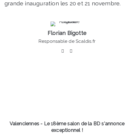
grande inauguration les 20 et 21 novembre.
Florian Bigotte
Responsable de Scaldis.fr
Facebook
Linkedin
Valenciennes
-
Le
18ème
salon
de
la
BD
s'annonce
exceptionnel
Valenciennes - Le 18ème salon de la BD s'annonce
!
exceptionnel !