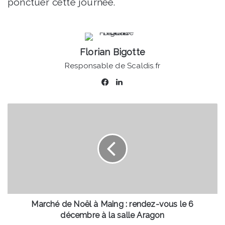
ponctuer cette journée.
Florian Bigotte
Responsable de Scaldis.fr
Facebook
Linkedin
Marché
de
Noël
à
Maing
:
rendez-
vous
le
6
Marché de Noël à Maing : rendez-vous le 6
décembre
décembre à la salle Aragon
à