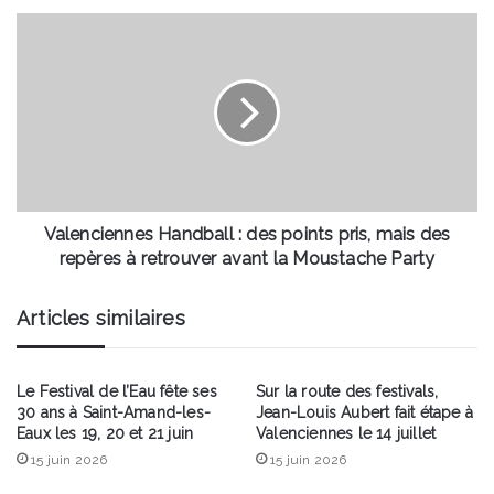
la
Valenciennes
salle
Handball
Aragon
:
des
points
pris,
mais
des
repères
à
Valenciennes Handball : des points pris, mais des
retrouver
repères à retrouver avant la Moustache Party
avant
la
Articles similaires
Moustache
Party
Le Festival de l’Eau fête ses
Sur la route des festivals,
30 ans à Saint-Amand-les-
Jean-Louis Aubert fait étape à
Eaux les 19, 20 et 21 juin
Valenciennes le 14 juillet
15 juin 2026
15 juin 2026