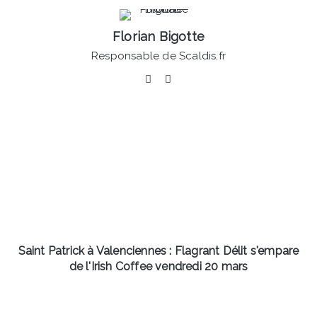
Florian Bigotte
Responsable de Scaldis.fr
Facebook
Linkedin
Saint
Patrick
à
Valenciennes
:
Flagrant
Délit
s'empare
de
l'Irish
Saint Patrick à Valenciennes : Flagrant Délit s'empare
Coffee
de l'Irish Coffee vendredi 20 mars
vendredi
20
Grand
mars
Prix