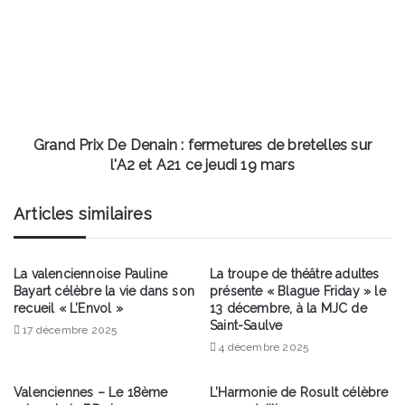
De
Denain
:
fermetures
de
bretelles
sur
l'A2
Grand Prix De Denain : fermetures de bretelles sur
et
l'A2 et A21 ce jeudi 19 mars
A21
ce
Articles similaires
jeudi
19
mars
La valenciennoise Pauline
La troupe de théâtre adultes
Bayart célèbre la vie dans son
présente « Blague Friday » le
recueil « L’Envol »
13 décembre, à la MJC de
Saint-Saulve
17 décembre 2025
4 décembre 2025
Valenciennes – Le 18ème
L’Harmonie de Rosult célèbre