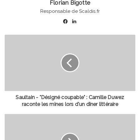
Florian Bigotte
Responsable de Scaldis.fr
Facebook
Linkedin
Saultain
-
"Désigné
coupable"
:
Camille
Duwez
raconte
les
mines
Saultain - "Désigné coupable" : Camille Duwez
lors
raconte les mines lors d'un dîner littéraire
d'un
dîner
Fête
littéraire
de
la
Musique