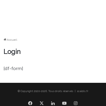
Accueil
Login
[df-form]
© Copyright 2020-2026, Tous droits réservés | scaldis.fr
Facebook
X
Linkedin
YouTube
Instagram