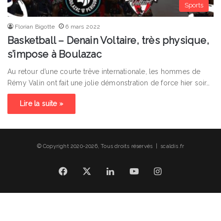
Sports
Florian Bigotte
6 mars 2022
Basketball – Denain Voltaire, très physique,
s’impose à Boulazac
Au retour d’une courte trêve internationale, les hommes de
Rémy Valin ont fait une jolie démonstration de force hier soir…
Lire la suite »
© Copyright 2020-2026, Tous droits réservés | scaldis.fr
Facebook
X
Linkedin
YouTube
Instagram