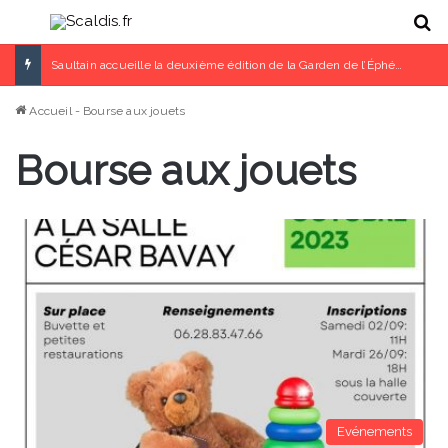
Menu
R
Saultain accueille la deuxième édition de la Garden de l’Éphémère les 11 et 12 juillet
Accueil
-
Bourse aux jouets
Bourse aux jouets
Evénements