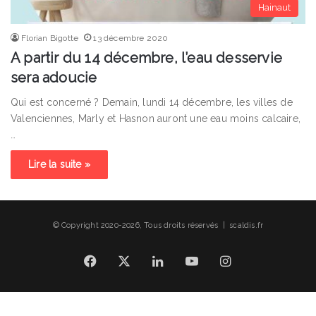
Hainaut
Florian Bigotte
13 décembre 2020
A partir du 14 décembre, l’eau desservie
sera adoucie
Qui est concerné ? Demain, lundi 14 décembre, les villes de
Valenciennes, Marly et Hasnon auront une eau moins calcaire,
…
Lire la suite »
© Copyright 2020-2026, Tous droits réservés | scaldis.fr
Facebook
X
Linkedin
YouTube
Instagram