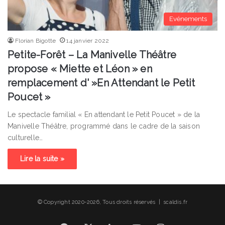
Evénements
Florian Bigotte
14 janvier 2022
Petite-Forêt – La Manivelle Théâtre
propose « Miette et Léon » en
remplacement d' »En Attendant le Petit
Poucet »
Le spectacle familial « En attendant le Petit Poucet » de la
Manivelle Théâtre, programmé dans le cadre de la saison
culturelle…
Lire la suite »
© Copyright 2020-2026, Tous droits réservés | scaldis.fr