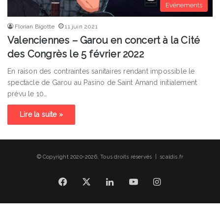
Evénements
Florian Bigotte
11 juin 2021
Valenciennes – Garou en concert à la Cité
des Congrès le 5 février 2022
En raison des contraintes sanitaires rendant impossible le
spectacle de Garou au Pasino de Saint Amand initialement
prévu le 10…
Lire la suite »
© Copyright 2020-2026, Tous droits réservés | scaldis.fr
Facebook
X
Linkedin
YouTube
Instagram