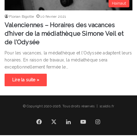
Hainaut
Florian Bigotte
10 février 2021
Valenciennes – Horaires des vacances
d’hiver de la médiathèque Simone Veil et
de l’Odysée
Pour les vacances, la médiathèque et l’Odyssée adaptent leurs
horaires. En raison de travaux, la médiathèque sera
exceptionnellement fermée le…
Lire la suite »
© Copyright 2020-2026, Tous droits réservés | scaldis.fr
Facebook
X
Linkedin
YouTube
Instagram