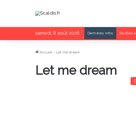
samedi, 8 août 2026
Dernières infos
Saultain a
Accueil
-
Let me dream
Let me dream
C