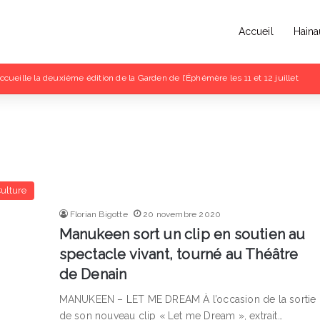
Accueil
Haina
ccueille la deuxième édition de la Garden de l’Éphémère les 11 et 12 juillet
ulture
Florian Bigotte
20 novembre 2020
Manukeen sort un clip en soutien au
spectacle vivant, tourné au Théâtre
de Denain
MANUKEEN – LET ME DREAM À l’occasion de la sortie
de son nouveau clip « Let me Dream », extrait…