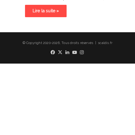
Lire la suite »
© Copyright 2020-2026, Tous droits réservés | scaldis.fr
Facebook
X
Linkedin
YouTube
Instagram