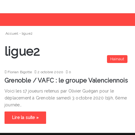
Menu
R
Accueil
-
ligue2
ligue2
Hainaut
Florian Bigotte
2 octobre 2020
0
Grenoble / VAFC : le groupe Valenciennois
Voici les 17 joueurs retenus par Olivier Guégan pour le
déplacement à Grenoble samedi 3 octobre 2020 (19h, 6ème
journée…
Lire la suite »