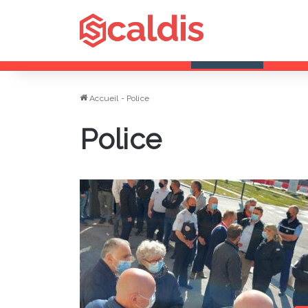
samedi, 8 août 2026
Dernières infos
Saultain a
Accueil
-
Police
Police