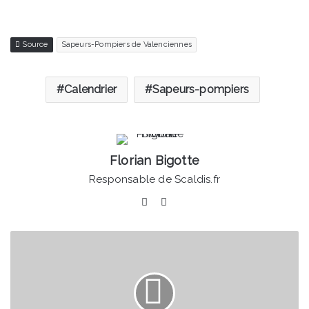
Source
Sapeurs-Pompiers de Valenciennes
Calendrier
Sapeurs-pompiers
Florian Bigotte
Responsable de Scaldis.fr
Facebook
Linkedin
Imprimez
votre
attestation
de
sortie