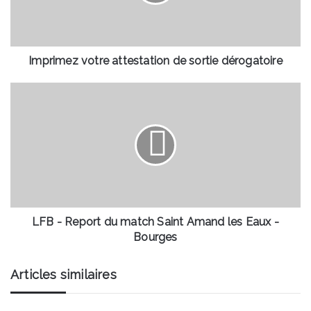
dérogatoire
Imprimez votre attestation de sortie dérogatoire
LFB
-
Report
du
match
Saint
Amand
les
Eaux
-
LFB - Report du match Saint Amand les Eaux -
Bourges
Bourges
Articles similaires