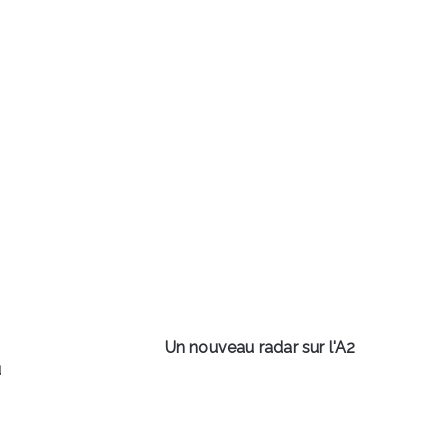
Un
nouveau
radar
sur
l'A2
Un nouveau radar sur l'A2
u