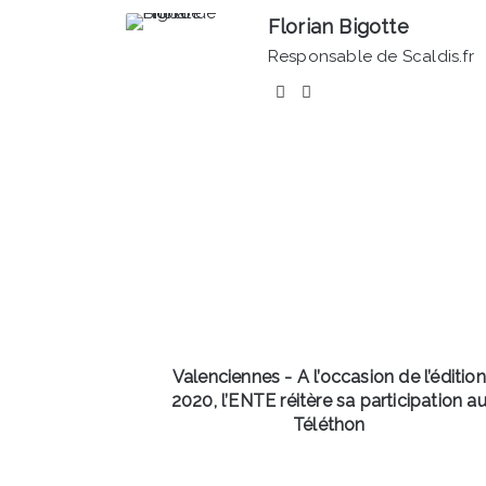
Florian Bigotte
Responsable de Scaldis.fr
Facebook
Linkedin
Valenciennes
-
A
l’occasion
de
l’édition
2020,
l’ENTE
réitère
sa
Valenciennes - A l’occasion de l’édition
participation
2020, l’ENTE réitère sa participation a
au
Téléthon
Téléthon