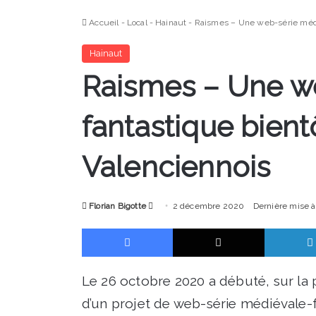
Accueil
-
Local
-
Hainaut
-
Raismes – Une web-série médié
Hainaut
Raismes – Une w
fantastique bient
Valenciennois
Envoyer
Florian Bigotte
2 décembre 2020
Dernière mise 
un
Facebook
X
courriel
Le 26 octobre 2020 a débuté, sur la 
d’un projet de web-série médiévale-f