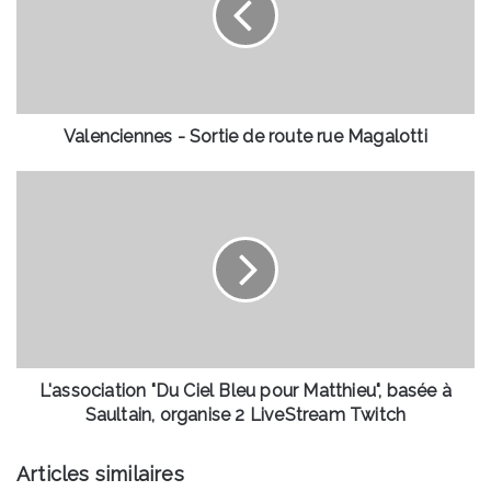
route
rue
Magalotti
Valenciennes - Sortie de route rue Magalotti
L'association
"Du
Ciel
Bleu
pour
Matthieu",
basée
à
Saultain,
organise
L'association "Du Ciel Bleu pour Matthieu", basée à
2
Saultain, organise 2 LiveStream Twitch
LiveStream
Twitch
Articles similaires