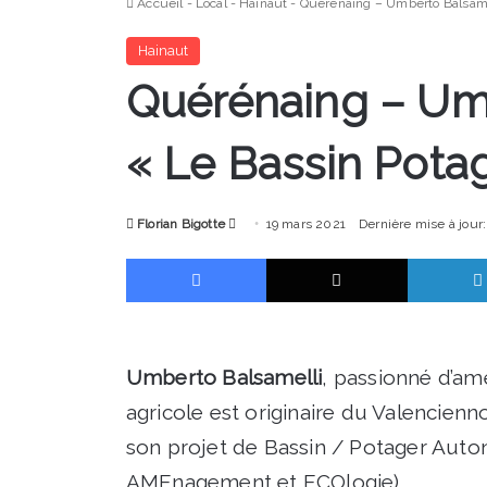
Accueil
-
Local
-
Hainaut
-
Quérénaing – Umberto Balsame
Hainaut
Quérénaing – Umb
« Le Bassin Pot
Envoyer
Florian Bigotte
19 mars 2021
Dernière mise à jour
un
Facebook
X
courriel
Umberto Balsamelli
, passionné d’am
agricole est originaire du Valencienno
son projet de Bassin / Potager Au
AMEnagement et ECOlogie).