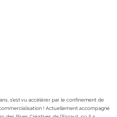
ans, s’est vu accélérer par le confinement de
 commercialisation ! Actuellement accompagné
c des Rives Créatives de l’Escaut, où il a