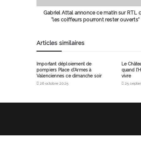
"les
coiffeurs
Gabriel Attal annonce ce matin sur RTL 
pourront
"les coiffeurs pourront rester ouverts"
rester
ouverts"
Articles similaires
Important déploiement de
Le Châtea
pompiers Place d’Armes à
quand l’H
Valenciennes ce dimanche soir
vivre
26 octobre 2025
25 septe