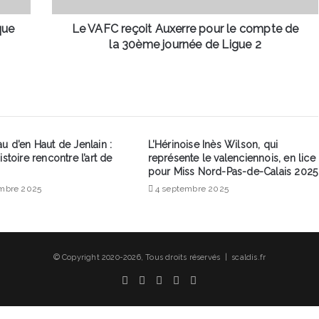
la
30ème
que
Le VAFC reçoit Auxerre pour le compte de
journée
la 30ème journée de Ligue 2
de
Ligue
2
u d’en Haut de Jenlain :
L’Hérinoise Inès Wilson, qui
istoire rencontre l’art de
représente le valenciennois, en lice
pour Miss Nord-Pas-de-Calais 2025
mbre 2025
4 septembre 2025
© Copyright 2020-2026, Tous droits réservés | scaldis.fr
Facebook
X
Linkedin
YouTube
Instagram