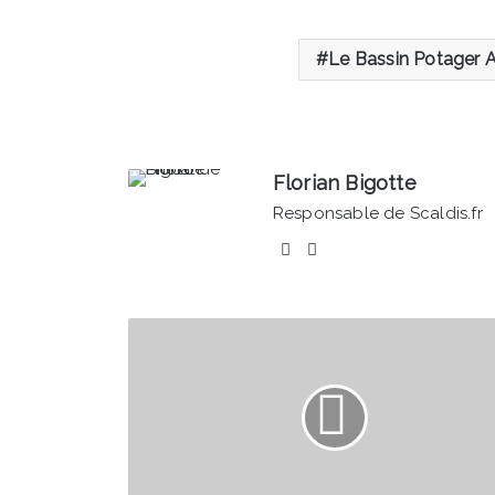
Le Bassin Potager
Florian Bigotte
Responsable de Scaldis.fr
Facebook
Linkedin
Gabriel
Attal
annonce
ce
matin
sur
RTL
que