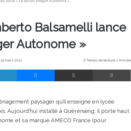
lli lance « Le Bassin Potager Autonome »
erto Balsamelli lance
ager Autonome »
: 19 mars 2021
Temps de lecture 1 minute
Linkedin
Messenger
Partager par email
énagement paysager qu’il enseigne en lycée
is. Aujourd’hui installé à Quérénaing, il porte haut
tonome et sa marque AMECO France (pour