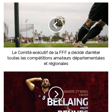
Le
Comité
exécutif
de
la
FFF
a
décidé
d’arrêter
toutes
Le Comité exécutif de la FFF a décidé d’arrêter
les
toutes les compétitions amateurs départementales
compétitions
et régionales
amateurs
départementales
Volleyball
et
-
régionales
Bellaing
reçoit
Rennes
ce
samedi