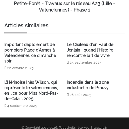
-
Petite-Forêt - Travaux sur le réseau A23 (Lille -
Valenciennes)
Valenciennes) - Phase 1
-
Phase
Articles similaires
1
Important déploiement de
Le Château d’en Haut de
pompiers Place d’Armes à
Jenlain : quand l’Histoire
Valenciennes ce dimanche
rencontre l’art de vivre
soir
25 septembre 2025
26 octobre 2025
L’Hérinoise Inès Wilson, qui
Incendie dans la zone
représente le valenciennois,
industrielle de Prouvy
en lice pour Miss Nord-Pas-
28 août 2025
de-Calais 2025
4 septembre 2025
© Copyright 2020-2026, Tous droits réservés | scaldis.fr