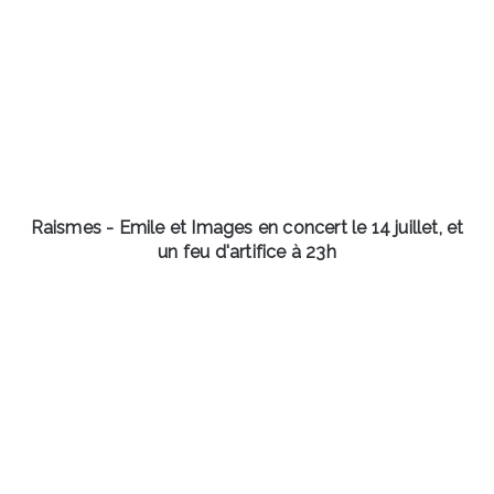
Raismes
-
Emile
et
Images
en
concert
le
14
juillet,
Raismes - Emile et Images en concert le 14 juillet, et
et
un feu d'artifice à 23h
un
feu
Petite-
d'artifice
Forêt
à
-
23h
Travaux
sur
le
réseau
A23
(Lille