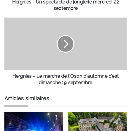
Hergnies - Un spectacle de jonglerie mercredi 22
septembre
Hergnies
-
Le
marché
de
l'Oson
d'automne
c'est
dimanche
19
Hergnies - Le marché de l'Oson d'automne c'est
septembre
dimanche 19 septembre
Articles similaires