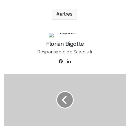
artres
Florian Bigotte
Responsable de Scaldis.fr
Facebook
Linkedin
Hergnies
-
Un
spectacle
de
jonglerie
mercredi
22
septembre