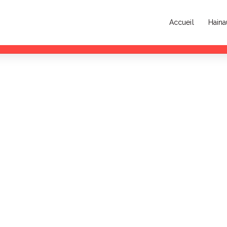
Accueil
Haina
n accueille la deuxième édition de la Garden de l’Éphémère les 11 et 12 juillet