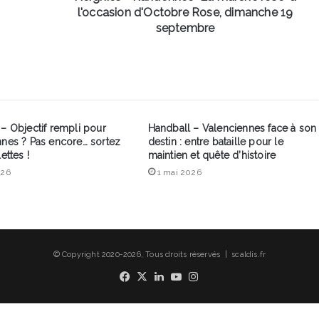
dimanche
l'occasion d'Octobre Rose, dimanche 19
19
septembre
septembre
– Objectif rempli pour
Handball – Valenciennes face à son
nnes ? Pas encore… sortez
destin : entre bataille pour le
ettes !
maintien et quête d’histoire
026
1 mai 2026
© Copyright 2020-2026, Tous droits réservés | scaldis.fr
Facebook
X
Linkedin
YouTube
Instagram