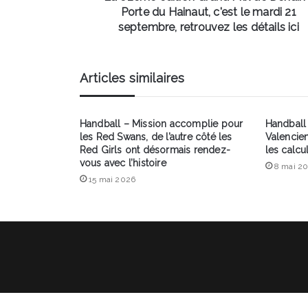
Hainaut,
Porte du Hainaut, c'est le mardi 21
c'est
septembre, retrouvez les détails ici
le
mardi
21
Articles similaires
septembre,
retrouvez
les
Handball – Mission accomplie pour
Handball 
détails
les Red Swans, de l’autre côté les
Valencie
ici
Red Girls ont désormais rendez-
les calcul
vous avec l’histoire
8 mai 2
15 mai 2026