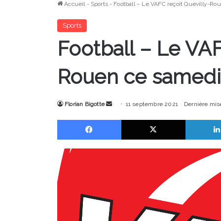
Accueil
-
Sports
-
Football – Le VAFC reçoit Quevilly-Ro
Sports
Football – Le VAF
Rouen ce samedi 
Envoyer
Florian Bigotte
11 septembre 2021
Dernière mis
un
Facebook
X
courriel