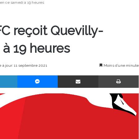
uen ce samedi à 19 heures
C reçoit Quevilly-
à 19 heures
e à jour: 11 septembre 2021
Moins d’une minute
Linkedin
Messenger
Partager par email