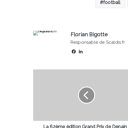
football
Florian Bigotte
Responsable de Scaldis.fr
Facebook
Linkedin
La
62ème
édition
Grand
Prix
de
Denain
-
Porte
du
La 62ème édition Grand Prix de Denain 