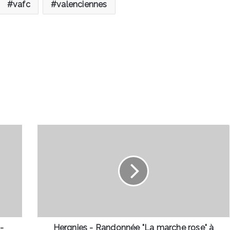
vafc
valenciennes
Hergnies
-
Randonnée
"La
marche
rose"
à
l'occasion
d'Octobre
Rose,
-
Hergnies - Randonnée "La marche rose" à