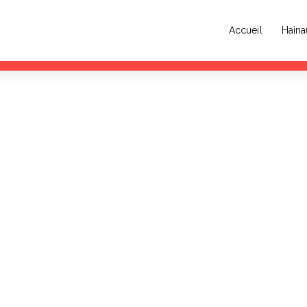
Accueil
Haina
n accueille la deuxième édition de la Garden de l’Éphémère les 11 et 12 juillet