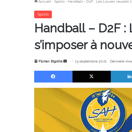
Accueil
-
Sports
-
Handball – D2F : Les Louves veulent s
Sports
Handball – D2F :
s’imposer à nouve
Envoyer
Florian Bigotte
13 septembre 2021
Dernière mis
un
Facebook
X
courriel