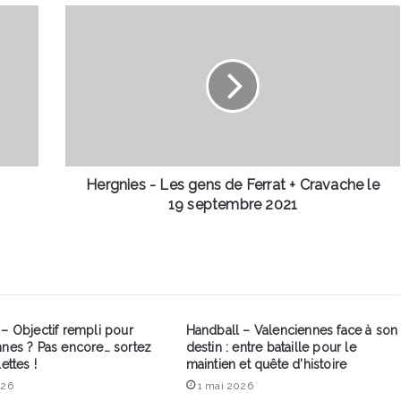
Hergnies
-
Les
gens
de
Ferrat
+
Cravache
le
19
Hergnies - Les gens de Ferrat + Cravache le
septembre
19 septembre 2021
2021
– Objectif rempli pour
Handball – Valenciennes face à son
nnes ? Pas encore… sortez
destin : entre bataille pour le
ettes !
maintien et quête d’histoire
026
1 mai 2026