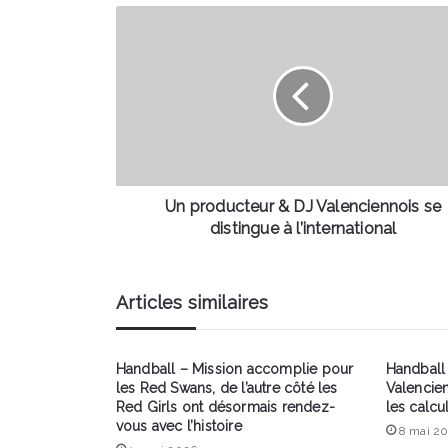
Un
producteur
&
DJ
Valenciennois
se
distingue
à
l’international
Un producteur & DJ Valenciennois se
distingue à l’international
Articles similaires
Handball – Mission accomplie pour
Handball 
les Red Swans, de l’autre côté les
Valencie
Red Girls ont désormais rendez-
les calcul
vous avec l’histoire
8 mai 2