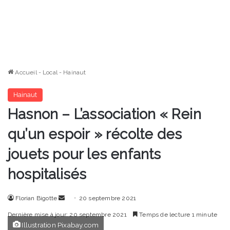
Accueil
-
Local
-
Hainaut
Hainaut
Hasnon – L’association « Rein
qu’un espoir » récolte des
jouets pour les enfants
hospitalisés
Envoyer
Florian Bigotte
20 septembre 2021
un
Dernière mise à jour: 20 septembre 2021
Temps de lecture 1 minute
courriel
Illustration Pixabay.com