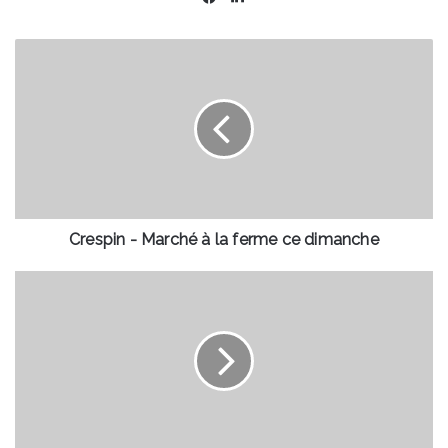
Crespin
-
Marché
à
la
ferme
ce
dimanche
Crespin - Marché à la ferme ce dimanche
Valenciennes
-
Intervention
des
pompiers
rue
de
Lille