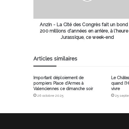
fait
un
bond
de
Anzin - La Cité des Congrès fait un bond
200
200 millions d'années en arrière, à l'heure
millions
Jurassique, ce week-end
d'années
en
arrière,
Articles similaires
à
l'heure
du
Important déploiement de
Le Châtea
Jurassique,
pompiers Place d’Armes à
quand l’H
ce
Valenciennes ce dimanche soir
vivre
week-
26 octobre 2025
25 sept
end