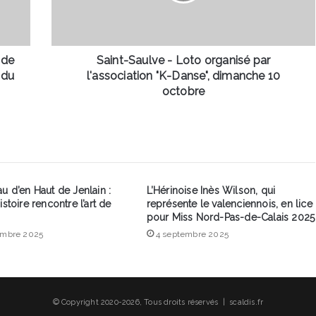
l'association
"K-
Danse",
dimanche
 de
Saint-Saulve - Loto organisé par
10
 du
l'association "K-Danse", dimanche 10
octobre
octobre
u d’en Haut de Jenlain :
L’Hérinoise Inès Wilson, qui
istoire rencontre l’art de
représente le valenciennois, en lice
pour Miss Nord-Pas-de-Calais 2025
embre 2025
4 septembre 2025
© Copyright 2020-2026, Tous droits réservés | scaldis.fr