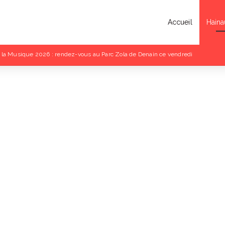
Accueil
Haina
 la Musique 2026 : rendez-vous au Parc Zola de Denain ce vendredi