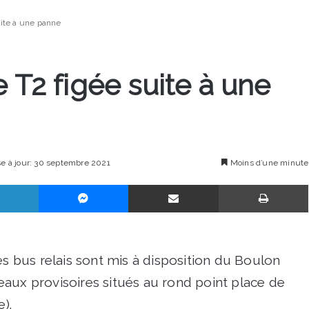
uite à une panne
e T2 figée suite à une
se à jour: 30 septembre 2021
Moins d’une minute
Linkedin
Messenger
Partager par email
es bus relais sont mis à disposition du Boulon
aux provisoires situés au rond point place de
).