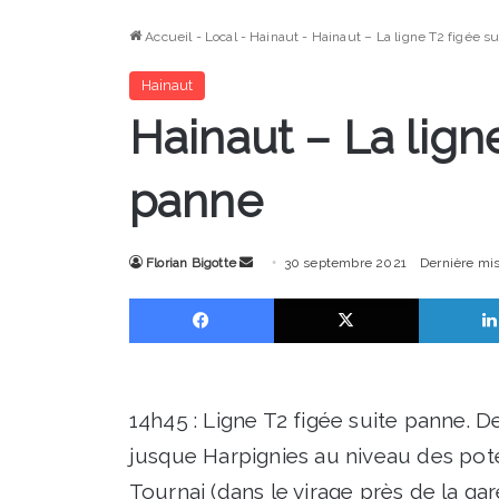
Accueil
-
Local
-
Hainaut
-
Hainaut – La ligne T2 figée s
Hainaut
Hainaut – La lign
panne
Envoyer
Florian Bigotte
30 septembre 2021
Dernière mi
un
Facebook
X
courriel
14h45 : Ligne T2 figée suite panne. D
jusque Harpignies au niveau des pote
Tournai (dans le virage près de la gare