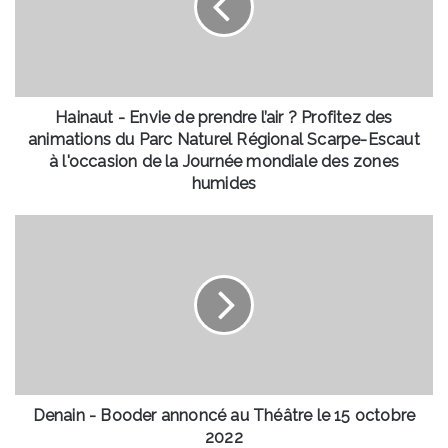
prendre
l’air
?
Profitez
des
animations
Hainaut - Envie de prendre l’air ? Profitez des
du
animations du Parc Naturel Régional Scarpe-Escaut
Parc
à l'occasion de la Journée mondiale des zones
Naturel
humides
Régional
Scarpe-
Denain
Escaut
-
à
Booder
l'occasion
annoncé
de
au
la
Théâtre
Journée
le
mondiale
15
des
octobre
zones
2022
Denain - Booder annoncé au Théâtre le 15 octobre
humides
2022