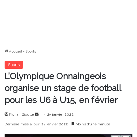
Accueil
-
Sports
Sports
L’Olympique Onnaingeois
organise un stage de football
pour les U6 à U15, en février
Envoyer
Florian Bigotte
25 janvier 2022
un
Dernière mise à jour: 24 janvier 2022
Moins d’une minute
courriel