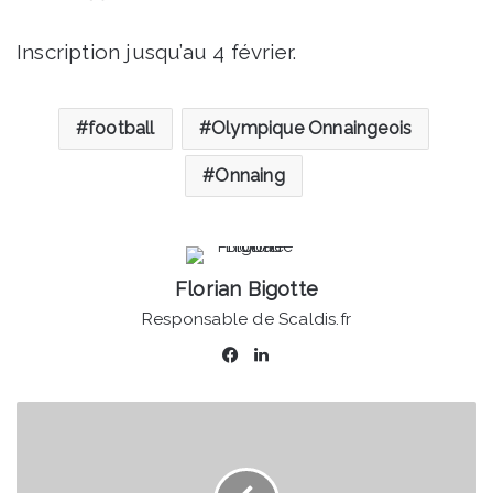
Inscription jusqu’au 4 février.
football
Olympique Onnaingeois
Onnaing
Florian Bigotte
Responsable de Scaldis.fr
Facebook
Linkedin
Hainaut
-
Envie
de