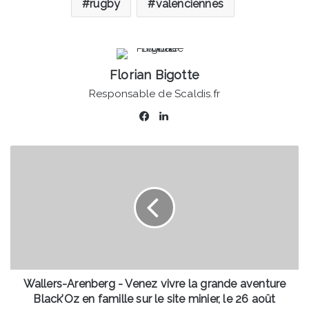
rugby
valenciennes
Florian Bigotte
Responsable de Scaldis.fr
Facebook
Linkedin
Wallers-
Arenberg
-
Venez
vivre
la
grande
aventure
Black’Oz
en
Wallers-Arenberg - Venez vivre la grande aventure
famille
Black’Oz en famille sur le site minier, le 26 août