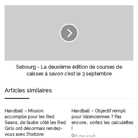
sur
le
Sebourg
site
-
minier,
La
le
deuxième
26
édition
août
de
courses
de
caisses
à
Sebourg - La deuxième édition de courses de
savon
caisses à savon c'est le 3 septembre
c'est
le
Articles similaires
3
septembre
Handball – Mission
Handball – Objectif rempli
accomplie pour les Red
pour Valenciennes ? Pas
Swans, de l’autre côté les Red
encore… sortez les calculettes
Girls ont désormais rendez-
!
vous avec l’histoire
8 mai 2026