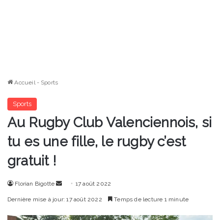
Accueil
-
Sports
Sports
Au Rugby Club Valenciennois, si
tu es une fille, le rugby c’est
gratuit !
Envoyer
Florian Bigotte
17 août 2022
un
Dernière mise à jour: 17 août 2022
Temps de lecture 1 minute
courriel