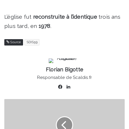
L’église fut
reconstruite à l’identique
trois ans
plus tard, en
1978
.
Source
SDIS59
Florian Bigotte
Responsable de Scaldis.fr
Facebook
Linkedin
Valenciennes
-
Le
rallye
citoyen