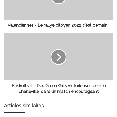
2022
c'est
demain
!
Valenciennes - Le rallye citoyen 2022 c'est demain !
Basketball
-
Des
Green
Girls
victorieuses
contre
Charleville,
dans
un
Basketball - Des Green Girls victorieuses contre
match
Charleville, dans un match encourageant
encourageant
Articles similaires