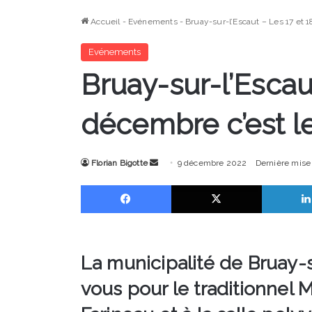
Accueil
-
Evénements
-
Bruay-sur-l’Escaut – Les 17 et 
Evénements
Bruay-sur-l’Escau
décembre c’est l
Envoyer
Florian Bigotte
9 décembre 2022
Dernière mise
un
Facebook
X
courriel
La municipalité de Bruay-
vous pour le traditionnel 