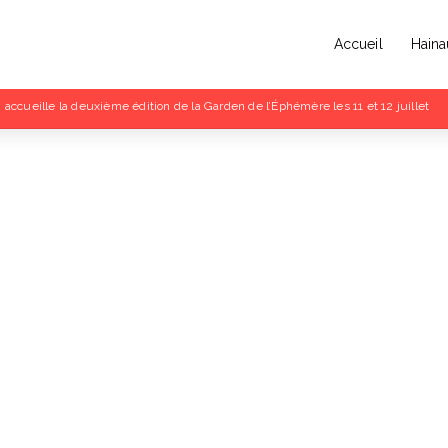
Accueil
Haina
 la Musique 2026 : rendez-vous au Parc Zola de Denain ce vendredi