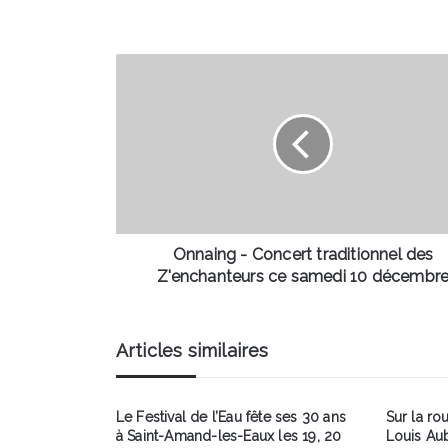
Onnaing
-
Concert
traditionnel
des
Z'enchanteurs
ce
samedi
10
décembre
Onnaing - Concert traditionnel des
Z'enchanteurs ce samedi 10 décembr
Articles similaires
Le Festival de l’Eau fête ses 30 ans
Sur la ro
à Saint-Amand-les-Eaux les 19, 20
Louis Aub