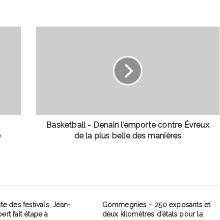
Basketball
-
Denain
l’emporte
contre
Évreux
de
la
plus
belle
Basketball - Denain l’emporte contre Évreux
des
e
de la plus belle des manières
manières
ute des festivals, Jean-
Gommegnies – 250 exposants et
ert fait étape à
deux kilomètres d’étals pour la