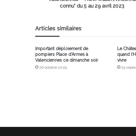
avril
connu" du 5 au 29 avril 2023
2023
Articles similaires
Important déploiement de
Le Châtea
pompiers Place d’Armes à
quand l’H
Valenciennes ce dimanche soir
vivre
26 octobre 2025
25 sept