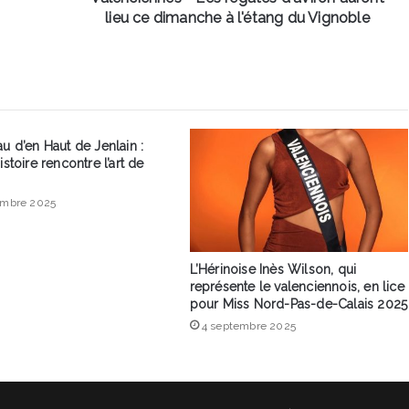
l'étang
lieu ce dimanche à l'étang du Vignoble
du
Vignoble
u d’en Haut de Jenlain :
istoire rencontre l’art de
embre 2025
L’Hérinoise Inès Wilson, qui
représente le valenciennois, en lice
pour Miss Nord-Pas-de-Calais 2025
4 septembre 2025