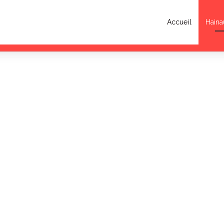
Accueil
Haina
eille la deuxième édition de la Garden de l’Éphémère les 11 et 12 juillet