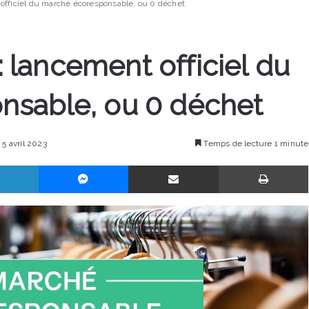
t officiel du marché écoresponsable, ou 0 déchet
 : lancement officiel du
nsable, ou 0 déchet
 5 avril 2023
Temps de lecture 1 minute
Linkedin
Messenger
Partager par email