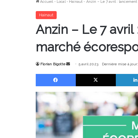
Accueil
-
Local
-
Hainaut
-
Anzin – Le 7 avril : lancemen
Hainaut
Anzin – Le 7 avril
marché écorespo
Envoyer
Florian Bigotte
5 avril 2023
Dernière mise à jour:
un
Facebook
X
courriel