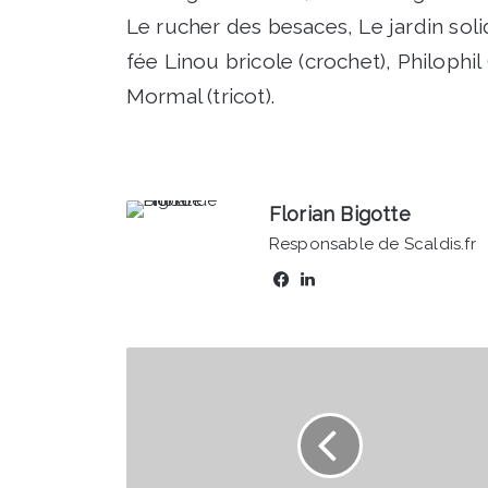
Le rucher des besaces, Le jardin solid
fée Linou bricole (crochet), Philophil
Mormal (tricot).
Florian Bigotte
Responsable de Scaldis.fr
Facebook
Linkedin
Petite-
Forêt
-
Séance
de
dédicaces