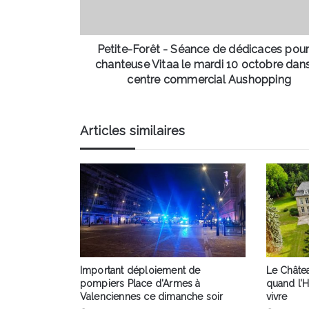
pour
la
chanteuse
Vitaa
Petite-Forêt - Séance de dédicaces pour
le
chanteuse Vitaa le mardi 10 octobre dans
mardi
centre commercial Aushopping
10
octobre
dans
Articles similaires
le
centre
commercial
Aushopping
Important déploiement de
Le Châtea
pompiers Place d’Armes à
quand l’H
Valenciennes ce dimanche soir
vivre