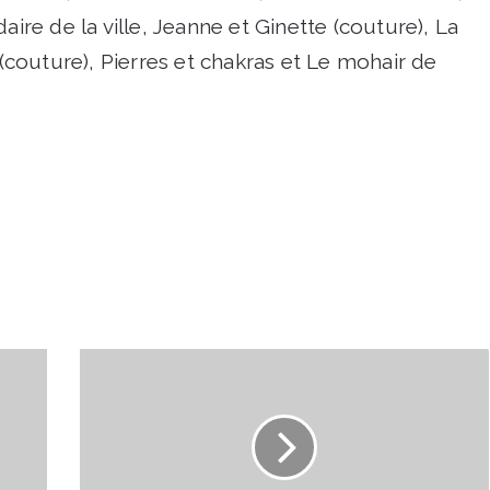
aire de la ville, Jeanne et Ginette (couture), La
 (couture), Pierres et chakras et Le mohair de
Hainaut
-
Valenciennes
à
Table
: