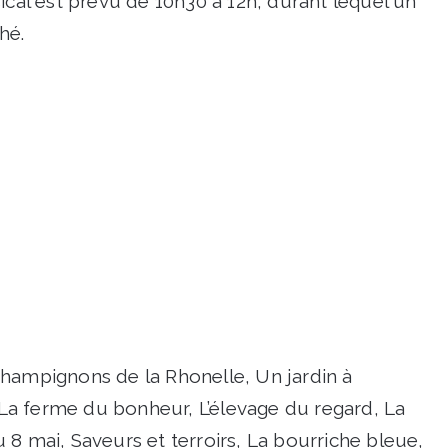
l est prévu de 10h30 à 12h, durant lequel un
hé.
champignons de la Rhonelle, Un jardin à
a ferme du bonheur, L’élevage du regard, La
 8 mai, Saveurs et terroirs, La bourriche bleue,