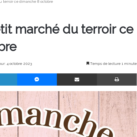
u terroir ce dimanche 8 octobre
tit marché du terroir ce
bre
our: 4 octobre 2023
Temps de lecture 1 minute
Linkedin
Messenger
Partager par email