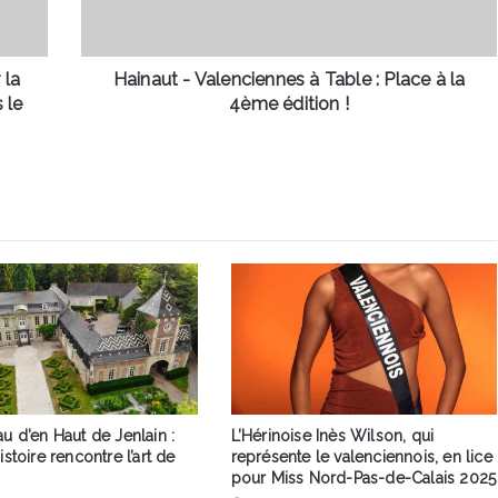
Place
à
la
4ème
 la
Hainaut - Valenciennes à Table : Place à la
édition
 le
4ème édition !
!
u d’en Haut de Jenlain :
L’Hérinoise Inès Wilson, qui
istoire rencontre l’art de
représente le valenciennois, en lice
pour Miss Nord-Pas-de-Calais 2025