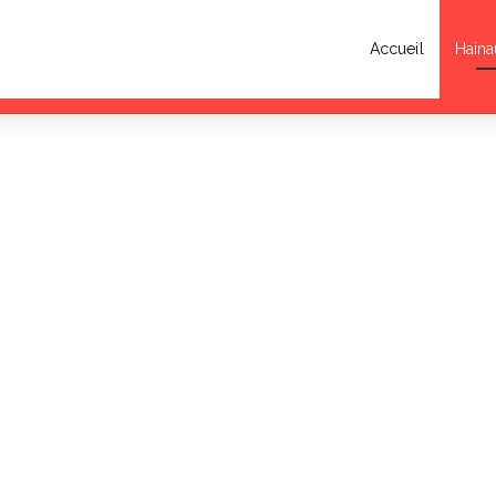
Accueil
Haina
a Musique 2026 : rendez-vous au Parc Zola de Denain ce vendredi