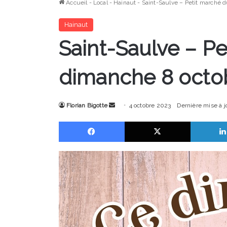
Accueil
-
Local
-
Hainaut
-
Saint-Saulve – Petit marché d
Hainaut
Saint-Saulve – Pe
dimanche 8 octo
Envoyer
Florian Bigotte
4 octobre 2023
Dernière mise à j
un
Facebook
X
courriel