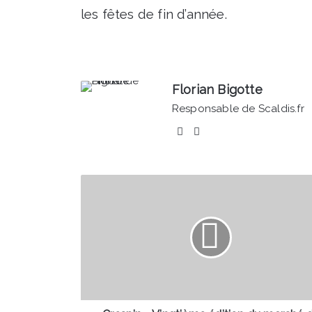
les fêtes de fin d’année.
Florian Bigotte
Responsable de Scaldis.fr
Facebook
Linkedin
Crespin
-
Vingtième
édition
du
marché
de
Noël
ce