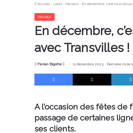
Accueil
-
Local
-
Hainaut
-
En décembre, c’est tous les jou
Hainaut
En décembre, c’es
avec Transvilles !
Envoyer
Florian Bigotte
11 décembre 2023
Dernière mise 
un
Facebook
X
courriel
A l’occasion des fêtes de 
passage de certaines lign
ses clients.