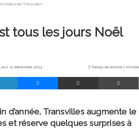
rs Noël avec Transvilles !
t tous les jours Noël
à jour: 11 décembre 2023
Temps de lecture 1 minute
Linkedin
Messenger
Partager par email
fin d’année, Transvilles augmente le
es et réserve quelques surprises à