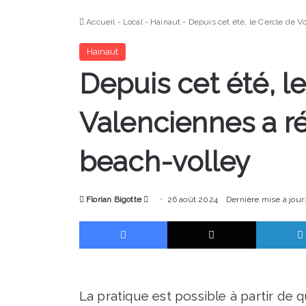
Accueil
-
Local
-
Hainaut
-
Depuis cet été, le Cercle de Vo
Hainaut
Depuis cet été, l
Valenciennes a ré
beach-volley
Envoyer
Florian Bigotte
26 août 2024
Dernière mise à jour
un
Facebook
X
courriel
La pratique est possible à partir de q