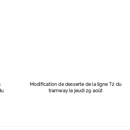
Modification
de
desserte
de
la
ligne
T2
du
tramway
le
s
Modification de desserte de la ligne T2 du
jeudi
du
tramway le jeudi 29 août
29
août