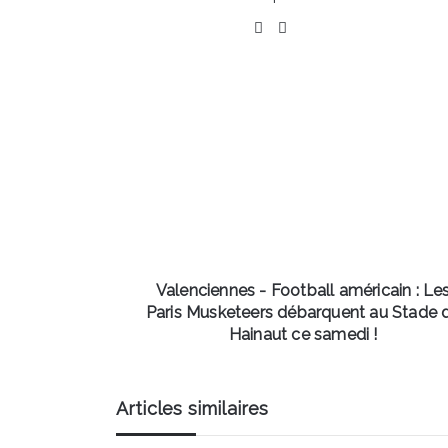
Facebook
Linkedin
Valenciennes
-
Football
américain
:
Les
Paris
Musketeers
débarquent
au
Valenciennes - Football américain : Le
Stade
Paris Musketeers débarquent au Stade 
du
Hainaut ce samedi !
Hainaut
ce
samedi
Articles similaires
!