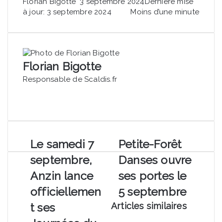
Envoyer
Florian Bigotte
3 septembre 2024
Dernière mise
un
à jour: 3 septembre 2024
Moins d’une minute
courriel
Florian Bigotte
Responsable de Scaldis.fr
Facebook
Linkedin
Le
Petite-
Le samedi 7
Petite-Forêt
samedi
Forêt
septembre,
Danses ouvre
7
Danses
septembre,
ouvre
Anzin lance
ses portes le
Anzin
ses
officiellemen
5 septembre
lance
portes
officiellement
le
t ses
Articles similaires
ses
5