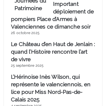
Journées du
Journées
septembre
Important
du
Patrimoine
déploiement de
Patrimoine
pompiers Place d’Armes à
Valenciennes ce dimanche soir
26 octobre 2025
Le Château d’en Haut de Jenlain :
quand l’Histoire rencontre l’art
de vivre
25 septembre 2025
L’Hérinoise Inès Wilson, qui
représente le valenciennois, en
lice pour Miss Nord-Pas-de-
Calais 2025
4 septembre 2025