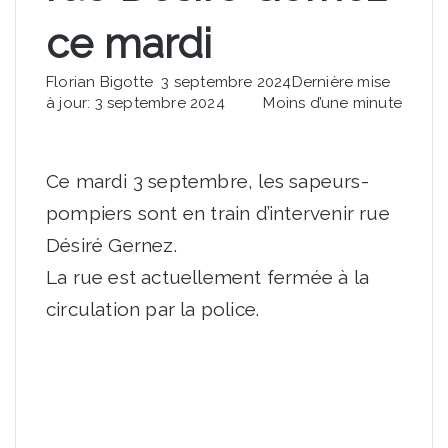
ce mardi
Envoyer
Florian Bigotte
3 septembre 2024
Dernière mise
un
à jour: 3 septembre 2024
Moins d’une minute
courriel
Ce mardi 3 septembre, les sapeurs-
pompiers sont en train d’intervenir rue
Désiré Gernez.
La rue est actuellement fermée à la
circulation par la police.