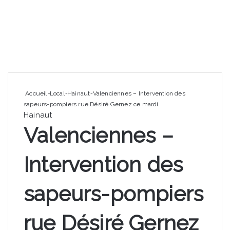
Accueil
-
Local
-
Hainaut
-
Valenciennes – Intervention des
sapeurs-pompiers rue Désiré Gernez ce mardi
Hainaut
Valenciennes –
Intervention des
sapeurs-pompiers
rue Désiré Gernez