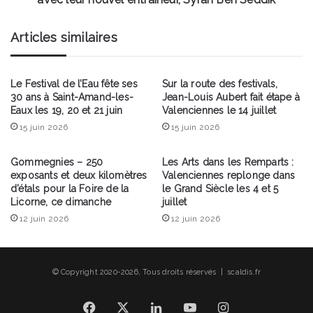
handballeuses
valenciennoises
Articles similaires
avec
leur
nouvel
entraîneur,
Le Festival de l’Eau fête ses
Sur la route des festivals,
30 ans à Saint-Amand-les-
Jean-Louis Aubert fait étape à
Syran
Eaux les 19, 20 et 21 juin
Valenciennes le 14 juillet
Ben
Seddik
15 juin 2026
15 juin 2026
Gommegnies – 250
Les Arts dans les Remparts :
exposants et deux kilomètres
Valenciennes replonge dans
d’étals pour la Foire de la
le Grand Siècle les 4 et 5
Licorne, ce dimanche
juillet
12 juin 2026
12 juin 2026
© Copyright 2020-2026, Tous droits réservés | scaldis.fr
Facebook
X
Linkedin
YouTube
Instagram