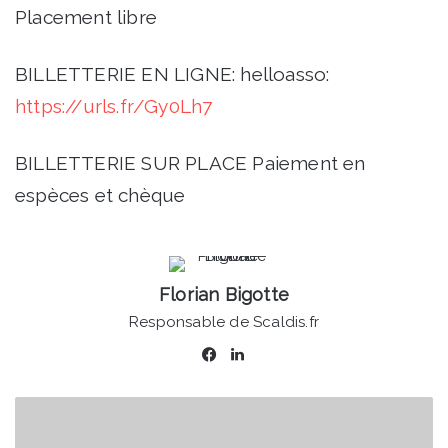
Placement libre
BILLETTERIE EN LIGNE: helloasso:
https://urls.fr/Gy0Lh7
BILLETTERIE SUR PLACE Paiement en
espèces et chèque
Florian Bigotte
Responsable de Scaldis.fr
Facebook
Linkedin
La
Tour
Abbatiale