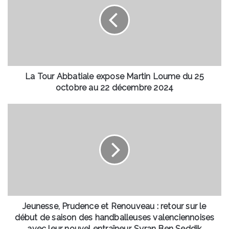
expose
Martin
Loume
du
25
octobre
au
La Tour Abbatiale expose Martin Loume du 25
22
octobre au 22 décembre 2024
décembre
2024
Jeunesse,
Prudence
et
Renouveau
:
retour
sur
le
début
de
Jeunesse, Prudence et Renouveau : retour sur le
saison
début de saison des handballeuses valenciennoises
des
avec leur nouvel entraîneur, Syran Ben Seddik