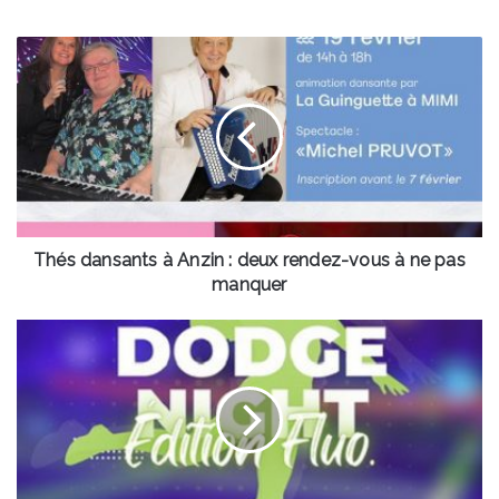
Thés
dansants
à
Anzin
:
deux
rendez-
vous
à
ne
Thés dansants à Anzin : deux rendez-vous à ne pas
pas
manquer
manquer
La
Dodge
Night
:
le
tournoi
de
ballon