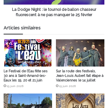
chasseur
fluorescent
La Dodge Night : le tournoi de ballon chasseur
à
fluorescent à ne pas manquer le 25 février
ne
pas
Articles similaires
manquer
le
25
février
Le Festival de l’Eau fête ses
Sur la route des festivals,
30 ans à Saint-Amand-les-
Jean-Louis Aubert fait étape à
Eaux les 19, 20 et 21 juin
Valenciennes le 14 juillet
15 juin 2026
15 juin 2026