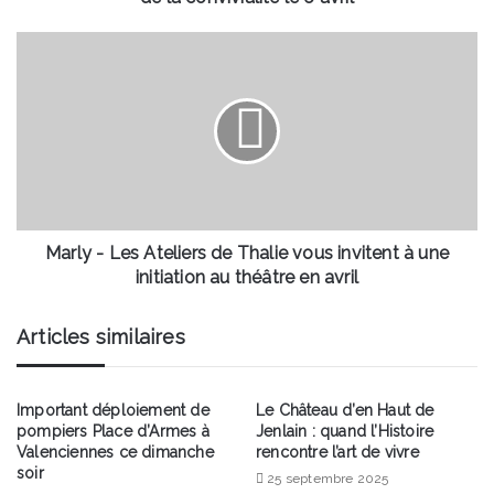
signe
de
Marly
la
-
convivialité
Les
le
Ateliers
6
de
avril
Thalie
vous
invitent
à
une
Marly - Les Ateliers de Thalie vous invitent à une
initiation
initiation au théâtre en avril
au
théâtre
Articles similaires
en
avril
Important déploiement de
Le Château d’en Haut de
pompiers Place d’Armes à
Jenlain : quand l’Histoire
Valenciennes ce dimanche
rencontre l’art de vivre
soir
25 septembre 2025