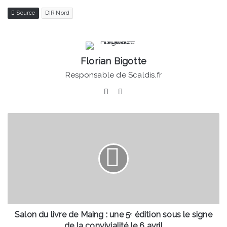
Source
DIR Nord
Florian Bigotte
Responsable de Scaldis.fr
Facebook
Linkedin
Salon
du
livre
de
Maing
:
une
5ᵉ
édition
sous
Salon du livre de Maing : une 5ᵉ édition sous le signe
le
de la convivialité le 6 avril