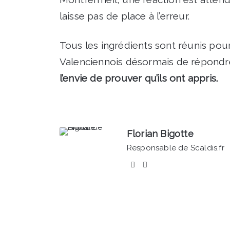
laisse pas de place à l’erreur.
Tous les ingrédients sont réunis pou
Valenciennois désormais de répondr
l’envie de prouver qu’ils ont appris.
Florian Bigotte
Responsable de Scaldis.fr
Facebook
Linkedin
4ème
Salon
du