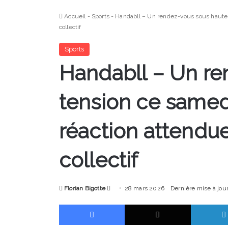
Accueil
-
Sports
-
Handabll – Un rendez-vous sous haute 
collectif
Sports
Handabll – Un re
tension ce samedi
réaction attend
collectif
Envoyer
Florian Bigotte
28 mars 2026
Dernière mise à jou
un
Facebook
X
courriel