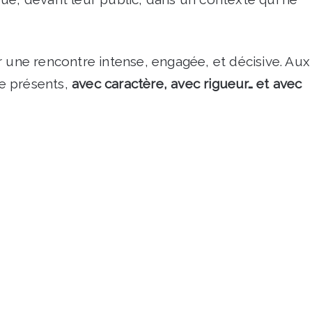
r une rencontre intense, engagée, et décisive. Aux
e présents,
a
vec caractère, avec rigueur… et avec
Bouchain
-
4ème