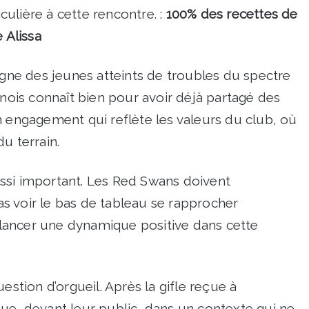
ulière à cette rencontre. :
1
00% des recettes de
 Alissa
ne des jeunes atteints de troubles du spectre
nnois connaît bien pour avoir déjà partagé des
n engagement qui reflète les valeurs du club, où
u terrain.
 aussi important. Les Red Swans doivent
s voir le bas de tableau se rapprocher
lancer une dynamique positive dans cette
estion d’orgueil. Après la gifle reçue à
ue, devant leur public, dans un contexte qui ne