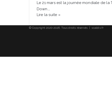
Le 21 mars est la journée mondiale de la
Down.…
Lire la suite »
© Copyright 2020-2026, Tous droits réservés | scaldis.fr
Facebook
X
Linkedin
YouTube
Instagram
Bouton
retour
en
haut
de
la
page