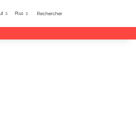
Rechercher
ut
Plus
Facebook
X
Linkedin
YouTube
Instagram
Sidebar (barre lat