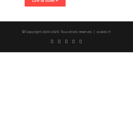
Lire la suite »
© Copyright 2020-2026, Tous droits réservés | scaldis.fr
Facebook
X
Linkedin
YouTube
Instagram