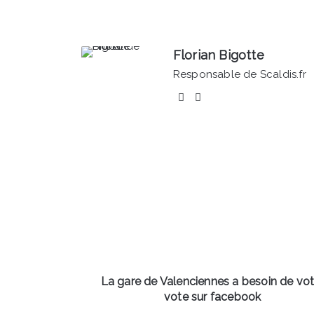
Florian Bigotte
Responsable de Scaldis.fr
Facebook
Linkedin
La
gare
de
Valenciennes
a
besoin
de
votre
vote
sur
La gare de Valenciennes a besoin de vot
facebook
vote sur facebook