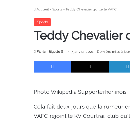
Accueil
-
Sports
-
Teddy Chevalier quitte le VAFC
Sports
Teddy Chevalier 
Envoyer
Florian Bigotte
7 janvier 2021
Dernière mise à jour
un
Facebook
X
courriel
Photo Wikipedia Supporterhéninois
Cela fait deux jours que la rumeur enfl
VAFC rejoint le KV Courtrai, club qu’i