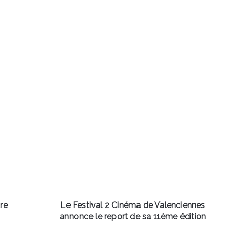
Le
Festival
2
Cinéma
de
Valenciennes
annonce
le
report
de
re
Le Festival 2 Cinéma de Valenciennes
sa
annonce le report de sa 11ème édition
11ème